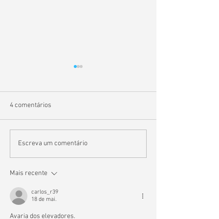
4 comentários
O que é a permilagem e
Sou obrigado a p
Escreva um comentário
como se calcula?
fundo comum de 
Mais recente
carlos_r39
18 de mai.
Avaria dos elevadores.