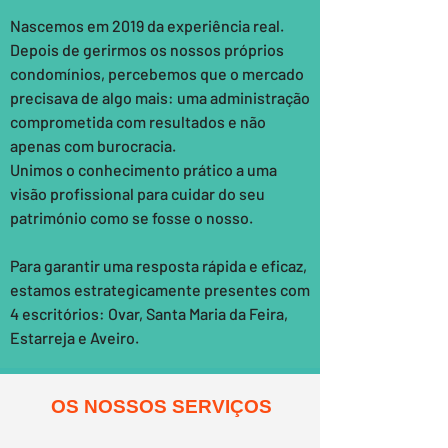
Nascemos em 2019 da experiência real.
Depois de gerirmos os nossos próprios
condomínios, percebemos que o mercado
precisava de algo mais: uma administração
comprometida com resultados e não
apenas com burocracia.
Unimos o conhecimento prático a uma
visão profissional para cuidar do seu
património como se fosse o nosso.
Para garantir uma resposta rápida e eficaz,
estamos estrategicamente presentes com
4 escritórios: Ovar, Santa Maria da Feira,
Estarreja e Aveiro.
OS NOSSOS SERVIÇOS