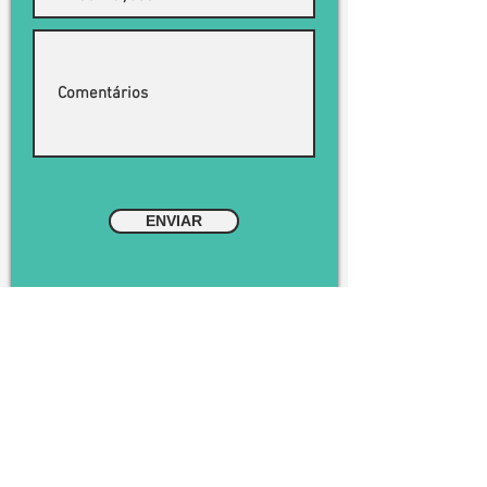
ENVIAR
CONTATOS
AS NOSSAS LOJAS
SEDE
256 589 144
Rua Júlio Dinis 147